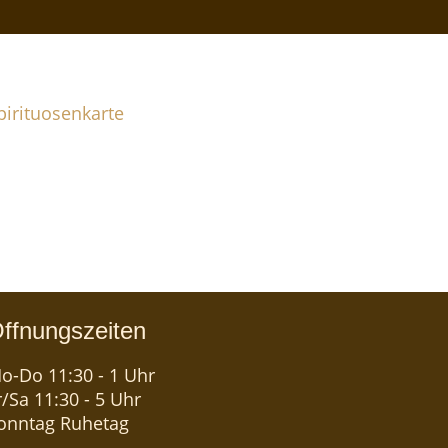
HISKY, RUM & GIN
pirituosenkarte
eil wir wissen, dass es außerhalb von
arlsruhe noch andere Getränke
ibt, haben wir eine überaus feine
uswahl von edlen Whiskys und
usgesuchten Rum & Gin.
ffnungszeiten
o-Do 11:30 - 1 Uhr
r/Sa 11:30 - 5 Uhr
onntag Ruhetag