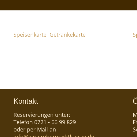
SPEISEN & GETRÄNKE
W
Speisenkarte
Getränkekarte
S
.
Badische und Schwäbische Küche –
W
regional, traditionell, frisch und
K
lecker! Und unsere Getränkekarte mit
g
feinen Bieren und erlesenen Weinen trifft
A
garantiert jeden Geschmack.
a
Kontakt
Ö
Reservierungen unter:
M
Telefon 0721 - 66 99 829
F
oder per Mail an
S
info@karlsruhermarktluecke.de