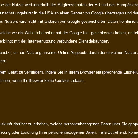
sse der Nutzer wird innerhalb der Mitgliedsstaaten der EU und des Europäisc
unächst ungekürzt in die USA an einen Server von Google übertragen und dor
es Nutzers wird nicht mit anderen von Google gespeicherten Daten kombiniert
lche wir als Websitebetreiber mit der Google Inc. geschlossen haben, erstell
rbringt mit der Internetnutzung verbundene Dienstleistungen.
nutzt, um die Nutzung unseres Online-Angebots durch die einzelnen Nutzer a
ern.
hrem Gerät zu verhindern, indem Sie in Ihrem Browser entsprechende Einstellu
önnen, wenn Ihr Browser keine Cookies zulässt.
Auskunft darüber zu erhalten, welche personenbezogenen Daten über Sie ges
änkung oder Löschung Ihrer personenbezogenen Daten. Falls zutreffend, könne