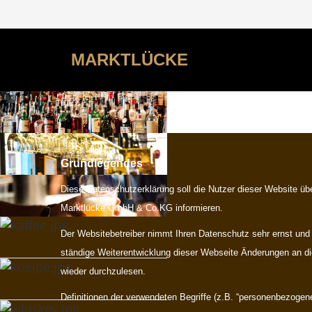
MARKTLÜCKE
Grundlegendes
Diese Datenschutzerklärung soll die Nutzer dieser Website 
Marktlücke GmbH & Co.KG informieren.
Der Websitebetreiber nimmt Ihren Datenschutz sehr ernst und
ständige Weiterentwicklung dieser Webseite Änderungen an d
wieder durchzulesen.
Definitionen der verwendeten Begriffe (z.B. “personenbezogene