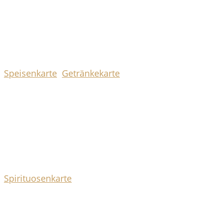
Jede Woche wechselnde leckere Gerichte.
Speisen & Getränke
Speisenkarte
Getränkekarte
Badische und Schwäbische Küche – regional,
traditionell, frisch und lecker! Und unsere
Getränkekarte mit feinen Bieren und erlesenen
Weinen trifft garantiert jeden Geschmack.
Whisky, Rum & Gin
Spirituosenkarte
Weil wir wissen, dass es außerhalb von Karlsruhe
noch andere Getränke gibt, haben wir eine überaus